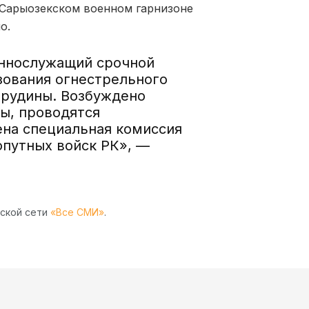
В Сарыозекском военном гарнизоне
о.
еннослужащий срочной
зования огнестрельного
грудины. Возбуждено
ы, проводятся
ена специальная комиссия
опутных войск РК», —
рской сети
«Все СМИ»
.