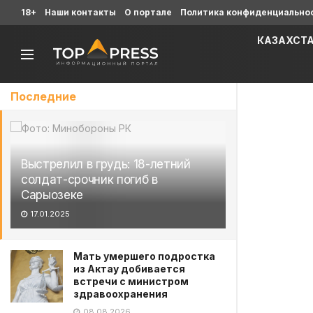
18+
Наши контакты
О портале
Политика конфиденциально
КАЗАХСТ
Последние
Выстрелил в грудь: 18-летний
солдат-срочник погиб в
Сарыозеке
17.01.2025
Мать умершего подростка
из Актау добивается
встречи с министром
здравоохранения
08.08.2026