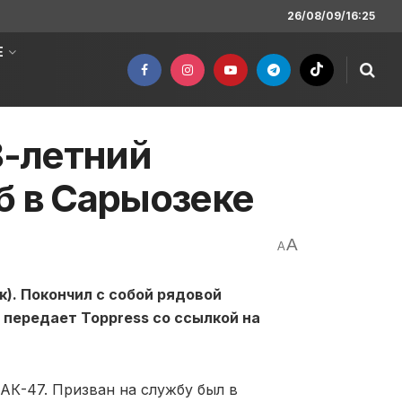
26/08/09/16:25
Е
8-летний
б в Сарыозеке
A
A
к). Покончил с собой рядовой
передает Toppress со ссылкой на
АК-47. Призван на службу был в