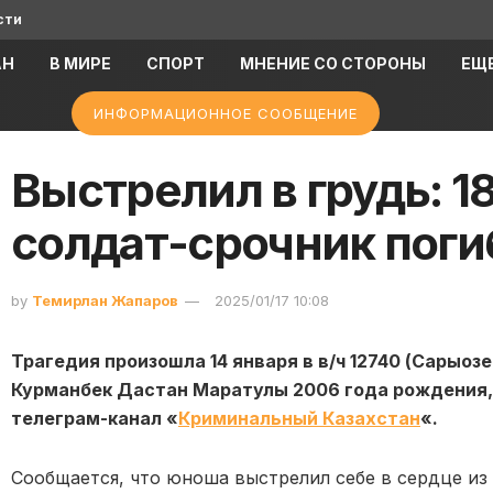
сти
АН
В МИРЕ
СПОРТ
МНЕНИЕ СО СТОРОНЫ
ЕЩ
ИНФОРМАЦИОННОЕ СООБЩЕНИЕ
Выстрелил в грудь: 1
солдат-срочник поги
by
Темирлан Жапаров
2025/01/17 10:08
Трагедия произошла 14 января в в/ч 12740 (Сарыозе
Курманбек Дастан Маратулы 2006 года рождения, 
телеграм-канал «
Криминальный Казахстан
«.
Сообщается, что юноша выстрелил себе в сердце из 