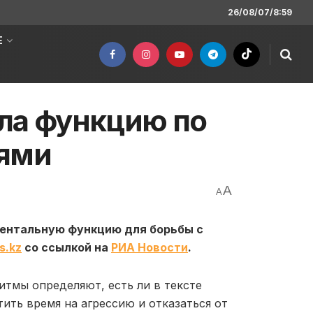
26/08/07/8:59
Е
ла функцию по
иями
A
A
ментальную функцию для борьбы с
s.kz
со ссылкой на
РИА Новости
.
итмы определяют, есть ли в тексте
тить время на агрессию и отказаться от