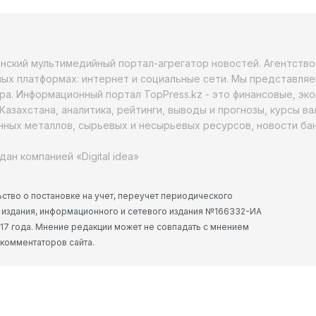
анский мультимедийный портал-агрегатор новостей. Агентств
ых платформах: интернет и социальные сети. Мы представляе
ра. Информационный портал TopPress.kz - это финансовые, эк
Казахстана, аналитика, рейтинги, выводы и прогнозы, курсы в
ных металлов, сырьевых и несырьевых ресурсов, новости бан
дан компанией «Digital idea»
ство о постановке на учет, переучет периодического
 издания, информационного и сетевого издания №166332-ИА
2017 года. Мнение редакции может не совпадать с мнением
 комментаторов сайта.