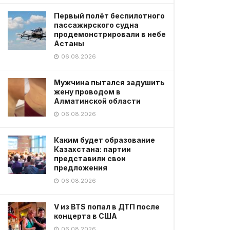
Первый полёт беспилотного
пассажирского судна
продемонстрировали в небе
Астаны
06.08.2026
Мужчина пытался задушить
жену проводом в
Алматинской области
06.08.2026
Каким будет образование
Казахстана: партии
представили свои
предложения
06.08.2026
V из BTS попал в ДТП после
концерта в США
06.08.2026