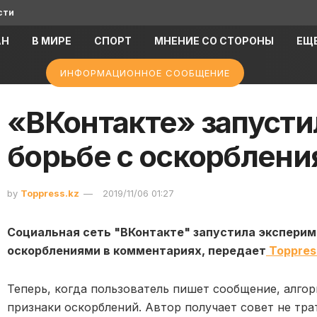
сти
АН
В МИРЕ
СПОРТ
МНЕНИЕ СО СТОРОНЫ
ЕЩ
ИНФОРМАЦИОННОЕ СООБЩЕНИЕ
«ВКонтакте» запусти
борьбе с оскорблен
by
Toppress.kz
2019/11/06 01:27
Социальная сеть "ВКонтакте" запустила экспери
оскорблениями в коммен
тариях,
передает
Toppres
Теперь, когда пользователь пишет сообщение, алгор
признаки оскорблений. Автор получает совет не тра