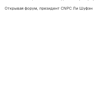
Открывая форум, президент CNPC Ли Шуфэн
подчеркнул, что у народов Казахстана и Китая
глубокие, исторические корни дружбы и не
случайно данное мероприятие было
организовано в Международный день диалога
между цивилизациями, когда все народы, в
своем многообразии соединяются и дополняют
друг друга.