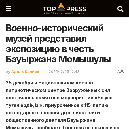
Военно-исторический
музей представил
экспозицию в честь
Бауыржана Момышулы
A
by
Адиль Калиев
2025/12/25 12:43
A
25 декабря в Национальном военно-
патриотическом центре Вооружённых сил
состоялось памятное мероприятие «Ел үшін
туған ердің ізі», приуроченное к 115-летию
легендарного полководца, писателя и
общественного деятеля Бауыржана
Момышулы, сообщает Toppress со ссылкой на