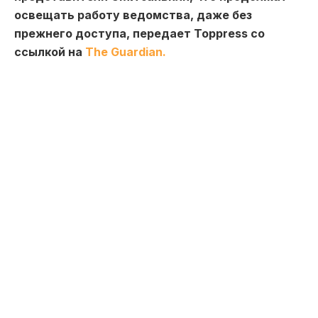
освещать работу ведомства, даже без
прежнего доступа, передает Toppress со
ссылкой на
The Guardian.
По новым требованиям, журналистам
запрещается напрямую обращаться за
комментариями к сотрудникам министерства без
официального разрешения. Кроме того,
документ вводит расплывчатые ограничения на
запросы информации и предусматривает
наказания за распространение данных, которые
Пентагон может посчитать «закрытыми».
Многие корреспонденты считают, что эти меры
серьёзно ограничат свободу прессы и ухудшат
прозрачность работы ведомства. Теперь им
придётся работать удалённо, что, по их мнению,
снизит качество и оперативность освещения