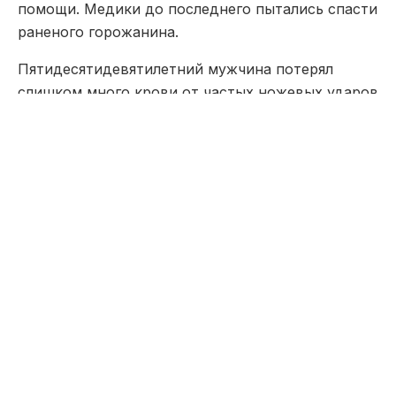
помощи. Медики до последнего пытались спасти
раненого горожанина.
Пятидесятидевятилетний мужчина потерял
слишком много крови от частых ножевых ударов
и скончался на месте.
Полицейские оперативно задержали
подозреваемого прямо по горячим следам. Им
оказался тридцатичетырехлетний пасынок
погибшего алматинца. По версии следствия во
время резкого выяснения отношений молодой
человек схватился за кухонный нож. На допросе
задержанный объяснил свой поступок
затянувшейся ссорой. Мужчина заявил
правоохранителям о желании заступиться за
свою родную мать.
Оперативники в данный момент тщательно