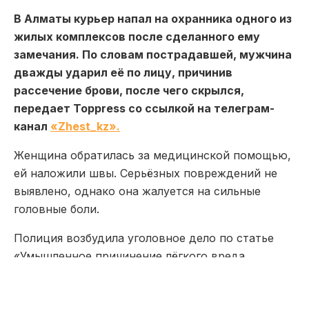
В Алматы курьер напал на охранника одного из
жилых комплексов после сделанного ему
замечания. По словам пострадавшей, мужчина
дважды ударил её по лицу, причинив
рассечение брови, после чего скрылся,
передает Toppress со ссылкой на телеграм-
канал
«Zhest_kz».
Женщина обратилась за медицинской помощью,
ей наложили швы. Серьёзных повреждений не
выявлено, однако она жалуется на сильные
головные боли.
Полиция возбудила уголовное дело по статье
«Умышленное причинение лёгкого вреда
здоровью». Правоохранители устанавливают
личность нападавшего: мопед, на котором он