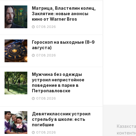
Матрица, Властелин колец,
Заклятие: новые анонсы
кино от Warner Bros
07.08.2026
Гороскоп на выходные (8–9
августа)
07.08.2026
Мужчина без одежды
устроил непристойное
поведение в парке в
Петропавловске
07.08.2026
Девятиклассник устроил
стрельбу в школе: есть
погибшие
Казахст
контентн
07.08.2026