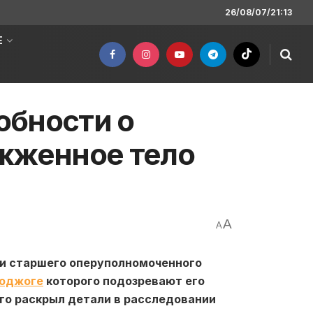
26/08/07/21:13
Е
обности о
ожженное тело
A
A
ни старшего оперуполномоченного
оджоге
которого подозревают его
о раскрыл детали в расследовании