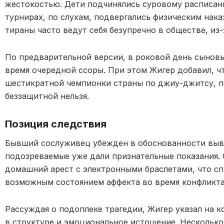
жестокостью. Дети подчинялись суровому расписани
турнирах, по слухам, подвергались физическим нак
тираны часто ведут себя безупречно в обществе, из
По предварительной версии, в роковой день сыновь
время очередной ссоры. При этом Жигер добавил, чт
шестикратной чемпионки страны по джиу-джитсу, по
беззащитной нельзя.
Позиция следствия
Бывший сослуживец убежден в обоснованности выв
подозреваемые уже дали признательные показания.
домашний арест с электронными браслетами, что сп
возможным состоянием аффекта во время конфликта
Рассуждая о подоплеке трагедии, Жигер указал на к
в структуре и эмоциональное истощение. Несколько