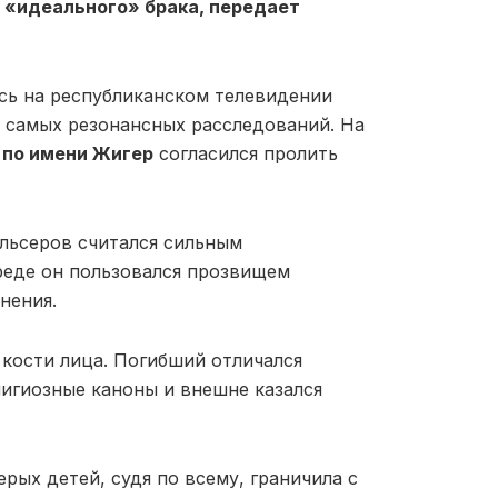
е «идеального» брака, передает
сь на республиканском телевидении
з самых резонансных расследований. На
по имени Жигер
согласился пролить
льсеров считался сильным
реде он пользовался прозвищем
нения.
 кости лица. Погибший отличался
игиозные каноны и внешне казался
рых детей, судя по всему, граничила с