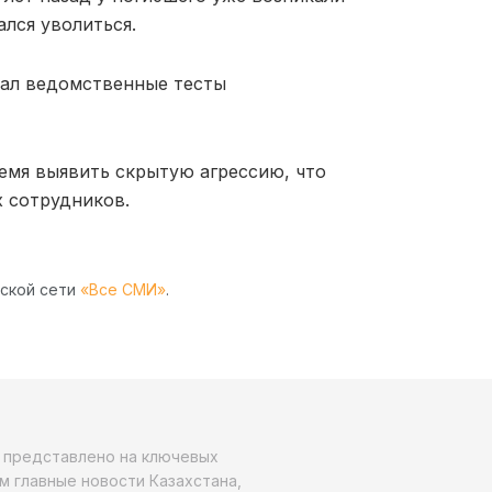
ался уволиться.
вал ведомственные тесты
емя выявить скрытую агрессию, что
 сотрудников.
рской сети
«Все СМИ»
.
о представлено на ключевых
м главные новости Казахстана,