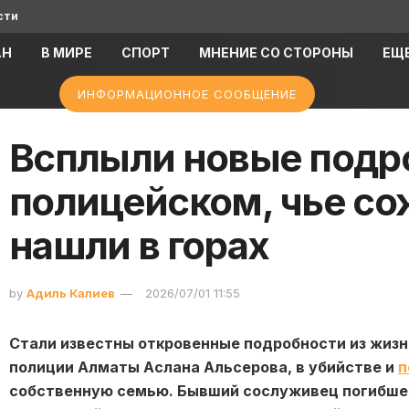
сти
АН
В МИРЕ
СПОРТ
МНЕНИЕ СО СТОРОНЫ
ЕЩ
ИНФОРМАЦИОННОЕ СООБЩЕНИЕ
Всплыли новые подр
полицейском, чье с
нашли в горах
by
Адиль Калиев
2026/07/01 11:55
Стали известны откровенные подробности из жиз
полиции Алматы Аслана Альсерова, в убийстве и
п
собственную семью. Бывший сослуживец погибшег