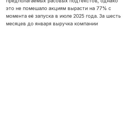
предполагаемых расовых подтекстов, однако
это не помешало акциям вырасти на 77% с
момента её запуска в июле 2025 года. За шесть
месяцев до января выручка компании
увеличилась на 37% против роста на 24% годом
ранее.
«Если Сидни Суини является
зарегистрированной
республиканкой, я считаю её
рекламу великолепной», — заявил
Дональд Трамп журналистам в
прошлом году.
Согласно данным по банковским картам,
кампания с Суини оказала не только
краткосрочный эффект: расходы особенно
выросли среди потребителей-республиканцев,
отметил представитель Consumer Edge Майкл
Гюнтер.