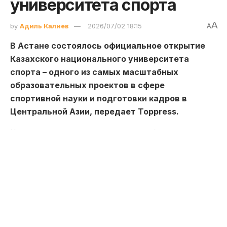
университета спорта
A
by
Адиль Калиев
2026/07/02 18:15
A
В Астане состоялось официальное открытие
Казахского национального университета
спорта – одного из самых масштабных
образовательных проектов в сфере
спортивной науки и подготовки кадров в
Центральной Азии, передает Toppress.
Церемония стала центральным событием
международного форума New Era of Sport: KNUS
2026 и собрала представителей государственных
органов, международных спортивных
федераций, олимпийского движения и
академического сообщества.
В торжественном мероприятии приняли участие