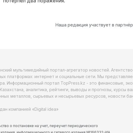
потерпел два поражения.
Наша редакция участвует в партнё
анский мультимедийный портал-агрегатор новостей. Агентств
ых платформах: интернет и социальные сети. Мы представляе
ра. Информационный портал TopPress.kz - это финансовые, эк
Казахстана, аналитика, рейтинги, выводы и прогнозы, курсы в
ных металлов, сырьевых и несырьевых ресурсов, новости бан
дан компанией «Digital idea»
ство о постановке на учет, переучет периодического
 издания, информационного и сетевого издания №166332-ИА