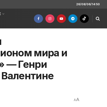
26/08/06/14:50
Е
м
ионом мира и
» — Генри
 Валентине
A
A