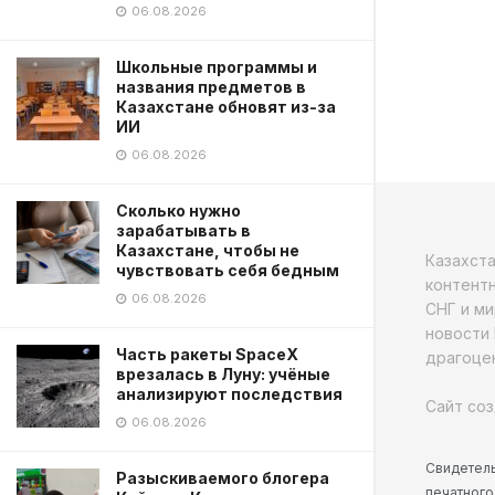
06.08.2026
Школьные программы и
названия предметов в
Казахстане обновят из-за
ИИ
06.08.2026
Сколько нужно
зарабатывать в
Казахстане, чтобы не
Казахст
чувствовать себя бедным
контентн
06.08.2026
СНГ и ми
новости 
Часть ракеты SpaceX
драгоцен
врезалась в Луну: учёные
анализируют последствия
Сайт соз
06.08.2026
Свидетель
Разыскиваемого блогера
печатного