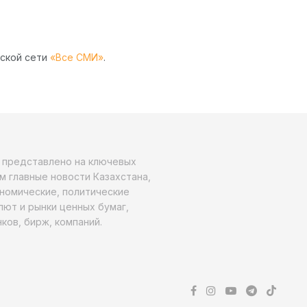
рской сети
«Все СМИ»
.
о представлено на ключевых
м главные новости Казахстана,
ономические, политические
алют и рынки ценных бумаг,
ков, бирж, компаний.