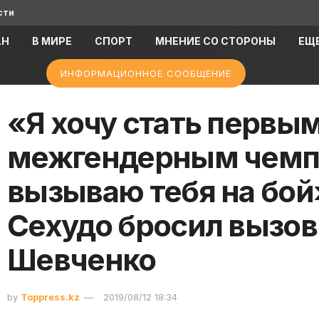
сти
АН
В МИРЕ
СПОРТ
МНЕНИЕ СО СТОРОНЫ
ЕЩ
ИНФОРМАЦИОННОЕ СООБЩЕНИЕ
«Я хочу стать первы
межгендерным чемп
вызываю тебя на бой
Сехудо бросил вызов
Шевченко
by
Toppress.kz
2019/08/12 18:34