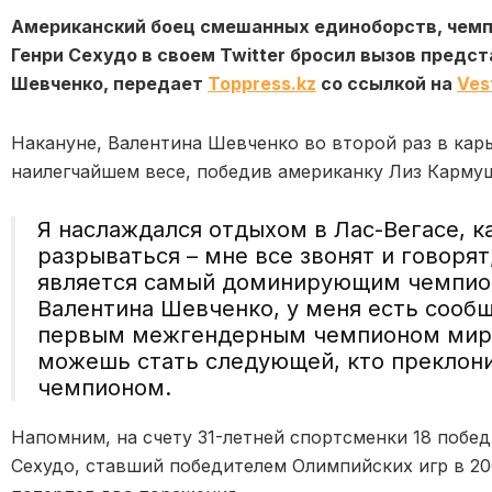
Американский боец смешанных единоборств, чемп
Генри Сехудо в своем Twitter бросил вызов предс
Шевченко, передает
Toppress.kz
со ссылкой на
Vest
Накануне, Валентина Шевченко во второй раз в кар
наилегчайшем весе, победив американку Лиз Карму
Я наслаждался отдыхом в Лас-Вегасе, к
разрываться – мне все звонят и говоря
является самый доминирующим чемпион 
Валентина Шевченко, у меня есть сообщ
первым межгендерным чемпионом мира 
можешь стать следующей, кто преклон
чемпионом.
Напомним, на счету 31-летней спортсменки 18 побед
Сехудо, ставший победителем Олимпийских игр в 20