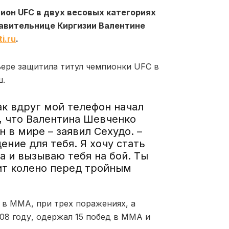
ион UFC в двух весовых категориях
тавительнице Киргизии Валентине
i.ru
.
ьере защитила титул чемпионки UFC в
ш.
ак вдруг мой телефон начал
т, что Валентина Шевченко
в мире – заявил Сехудо. –
ение для тебя. Я хочу стать
и вызываю тебя на бой. Ты
ит колено перед тройным
 в ММА, при трех поражениях, а
08 году, одержал 15 побед в ММА и