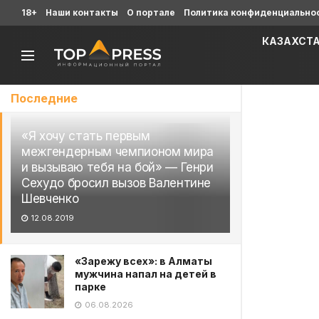
18+
Наши контакты
О портале
Политика конфиденциально
КАЗАХСТ
Последние
«Я хочу стать первым
межгендерным чемпионом мира
и вызываю тебя на бой» — Генри
Сехудо бросил вызов Валентине
Шевченко
12.08.2019
«Зарежу всех»: в Алматы
мужчина напал на детей в
парке
06.08.2026