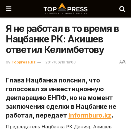
Я не работал в то время в
Нацбанке РК: Акишев
ответил Келимбетову
A
by
Toppress.kz
2017/06/19 18:00
A
Глава Нацбанка пояснил, что
голосовал за инвестиционную
декларацию ЕНПФ, но на момент
заключения сделки в Нацбанке не
работал, передает
Informburo.kz
.
Председатель Нацбанка РК Данияр Акишев