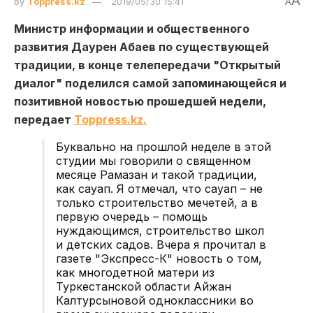
A
by
Toppress.kz
2019/05/30 15:41
A
Министр информации и общественного
развития Даурен Абаев по существующей
традиции, в конце телепередачи "Открытый
диалог" поделился самой запоминающейся и
позитивной новостью прошедшей недели,
передает
Toppress.kz.
Буквально на прошлой неделе в этой
студии мы говорили о священном
месяце Рамазан и такой традиции,
как сауап. Я отмечал, что сауап – не
только строительство мечетей, а в
первую очередь – помощь
нуждающимся, строительство школ
и детских садов. Вчера я прочитал в
газете "Экспресс-К" новость о том,
как многодетной матери из
Туркестанской области Айжан
Калтурсыновой одноклассники во