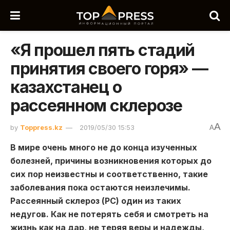
«Я прошел пять стадий
принятия своего горя» —
казахстанец о
рассеянном склерозе
A
by
Toppress.kz
2019/05/30 15:53
A
В мире очень много не до конца изученных
болезней, причины возникновения которых до
сих пор неизвестны и соответственно, такие
заболевания пока остаются неизлечимы.
Рассеянный склероз (РС) один из таких
недугов.
Как не потерять себя и смотреть на
жизнь как на дар, не теряя веры и надежды,