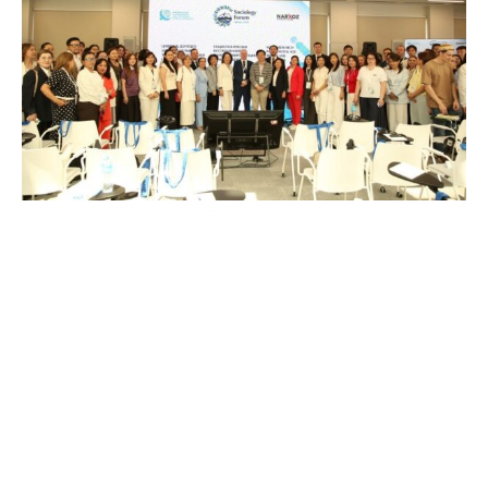
Фото: КИСИ
1 июня 2026 года в Алматы начал работу Форум
социологов «Социологические исследования в
эпоху цифровизации: тренды и вызовы»,
организованный Казахстанским институтом
стратегических исследований при Президенте
Республики Казахстан (КИСИ) совместно с
Университетом Нархоз, передает Toppress со
ссылкой на пресс-службу института.