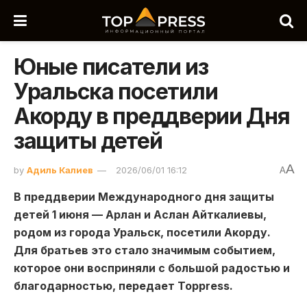
Юные писатели из
Уральска посетили
Акорду в преддверии Дня
защиты детей
A
by
Адиль Калиев
2026/06/01 16:12
A
В преддверии Международного дня защиты
детей 1 июня — Арлан и Аслан Айткалиевы,
родом из города Уральск, посетили Акорду.
Для братьев это стало значимым событием,
которое они восприняли с большой радостью и
благодарностью, передает Toppress.