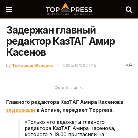
Задержан главный
редактор КазТАГ Амир
Касенов
A
by
Темирлан Жапаров
2025/12/23 21:45
A
Фото: kaztag.kz
Главного редактора КазТАГ Амира Касенова
задержали
в Астане, передает Toppress.
«Только что адвокаты главного
редактора КазТАГ Амира Касенова,
которого в 19:00 пригласили на