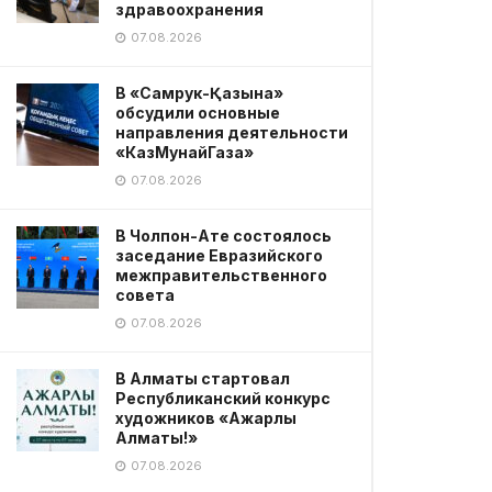
здравоохранения
07.08.2026
В «Самрук-Қазына»
обсудили основные
направления деятельности
«КазМунайГаза»
07.08.2026
В Чолпон-Ате состоялось
заседание Евразийского
межправительственного
совета
07.08.2026
В Алматы стартовал
Республиканский конкурс
художников «Ажарлы
Алматы!»
07.08.2026