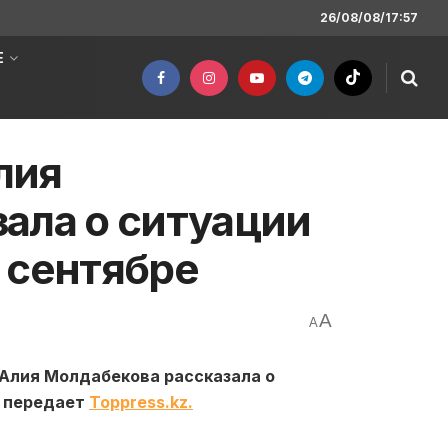
26/08/08/17:57
Е
лия
ала о ситуации
 сентябре
A
A
Алия Молдабекова рассказала о
, передает
Toppress.kz.