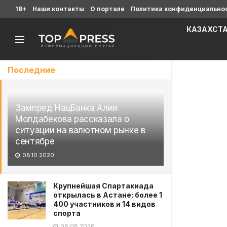
18+
Наши контакты
О портале
Политика конфиденциально
КАЗАХСТ
Последние
Зампред НацБанка Алия
Молдабекова рассказала о
ситуации на валютном рынке в
сентябре
08.10.2020
Крупнейшая Спартакиада
открылась в Астане: более 1
400 участников и 14 видов
спорта
08.08.2026