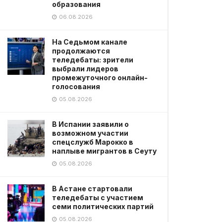
образования
06.08.2026
На Седьмом канале
продолжаются
теледебаты: зрители
выбрали лидеров
промежуточного онлайн-
голосования
05.08.2026
В Испании заявили о
возможном участии
спецслужб Марокко в
наплыве мигрантов в Сеуту
05.08.2026
В Астане стартовали
теледебаты с участием
семи политических партий
05.08.2026