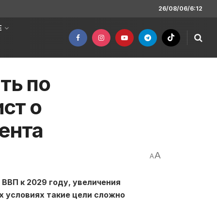
26/08/06/6:12
Е
ть по
ст о
ента
A
A
ВВП к 2029 году, увеличения
х условиях такие цели сложно