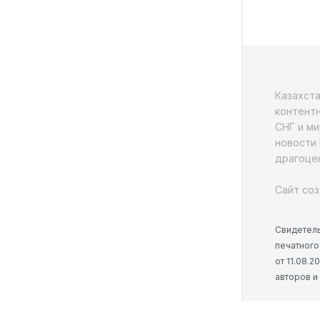
Казахст
контентн
СНГ и ми
новости 
драгоцен
Сайт соз
Свидетель
печатного
от 11.08.
авторов и