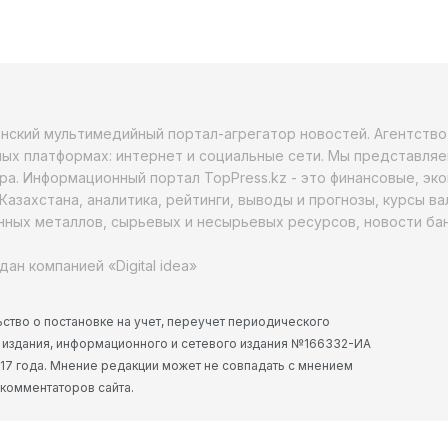
анский мультимедийный портал-агрегатор новостей. Агентств
ых платформах: интернет и социальные сети. Мы представляе
ра. Информационный портал TopPress.kz - это финансовые, эк
Казахстана, аналитика, рейтинги, выводы и прогнозы, курсы в
ных металлов, сырьевых и несырьевых ресурсов, новости бан
дан компанией «Digital idea»
ство о постановке на учет, переучет периодического
 издания, информационного и сетевого издания №166332-ИА
2017 года. Мнение редакции может не совпадать с мнением
 комментаторов сайта.