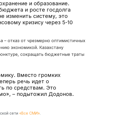
охранение и образование.
бюджета и росте госдолга
не изменить систему, это
совому кризису через 5-10
а – отказ от чрезмерно оптимистичных
ению экономикой. Казахстану
ъюнктуре, сокращать бюджетные траты
омику. Вместо громких
еперь речь идет о
ть по средствам. Это
имо», – подытожил Додонов.
рской сети
«Все СМИ»
.