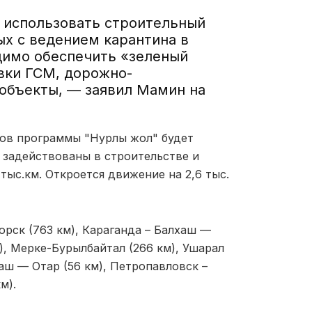
 использовать строительный
ых с ведением карантина в
димо обеспечить «зеленый
вки ГСМ, дорожно-
 объекты, — заявил Мамин на
ктов программы "Нурлы жол" будет
т задействованы в строительстве и
ыс.км. Откроется движение на 2,6 тыс.
орск (763 км), Караганда – Балхаш —
), Мерке-Бурылбайтал (266 км), Ушарал
гаш — Отар (56 км), Петропавловск –
м).