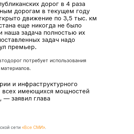
убликанских дорог в 4 раза
тным дорогам в текущем году
ткрыто движение по 3,5 тыс. км
ахстана еще никогда не было
и наша задача полностью их
поставленных задач надо
нул премьер.
втодорог потребует использования
 материалов.
рии и инфраструктурного
е всех имеющихся мощностей
, — заявил глава
рской сети
«Все СМИ»
.