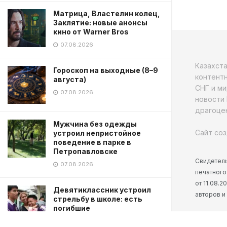
Матрица, Властелин колец,
Заклятие: новые анонсы
кино от Warner Bros
07.08.2026
Казахст
Гороскоп на выходные (8–9
контентн
августа)
СНГ и ми
07.08.2026
новости 
драгоцен
Мужчина без одежды
Сайт соз
устроил непристойное
поведение в парке в
Петропавловске
Свидетель
07.08.2026
печатного
от 11.08.
Девятиклассник устроил
авторов и
стрельбу в школе: есть
погибшие
07.08.2026