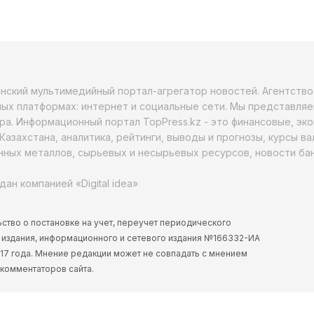
анский мультимедийный портал-агрегатор новостей. Агентств
ых платформах: интернет и социальные сети. Мы представляе
ра. Информационный портал TopPress.kz - это финансовые, эк
Казахстана, аналитика, рейтинги, выводы и прогнозы, курсы в
ных металлов, сырьевых и несырьевых ресурсов, новости бан
дан компанией «Digital idea»
ство о постановке на учет, переучет периодического
 издания, информационного и сетевого издания №166332-ИА
2017 года. Мнение редакции может не совпадать с мнением
 комментаторов сайта.