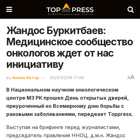
Жандос Буркитбаев:
Медицинское сообщество
онкологов ждет от нас
инициативу
A
by
Алина Автор
2025/02/08 17:48
A
В Национальном научном онкологическом
центре МЗ РК прошел День открытых дверей,
приуроченный ко Всемирному дню борьбы с
раковыми заболеваниями, передеает Toppress.
Выступая на брифинге перед журналистами,
п
редседатель п
равления ННОЦ, д.м.н. Жандос