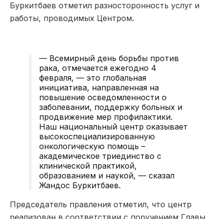
Буркитбаев
отметил разносторонность услуг и
работы, проводимых Центр
ом.
— Всемирный день борьбы против
рака, отмечается ежегодно 4
февраля, — это глобальная
инициатива, направленная на
повышение осведомленности о
заболевании, поддержку больных и
продвижение мер профилактики.
Наш национальный центр оказывает
высокоспециализированную
онкологическую помощь –
академическое триединство с
клинической пр
актикой,
образованием и наукой
, — сказал
Жандос
Буркитбаев
.
Председатель правления отметил, что
центр
реализован в соответствии
с поручением Главы