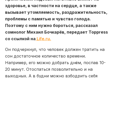
здоровье, в частности на сердце, а также
вызывает утомляемость, раздражительность,
проблемы с памятью и чувство голода.
Поэтому с ним нужно бороться, рассказал
сомнолог Михаил Бочкарёв, передает Toppress
со ссылкой на
Life.ru.
Он подчеркнул, что человек должен тратить на
сон достаточное количество времени.
Например, его можно добрать днём, поспав 10-
20 минут. Отоспаться позволительно и на
выходных. А в будни можно взбодрить себя
физической активностью.
«Можно взбодрить себе ярким
светом. Может быть прогулка на
свежем воздухе, когда вы спешите
на работу пешком. Но всё равно,
если вы не доспали, то лучше