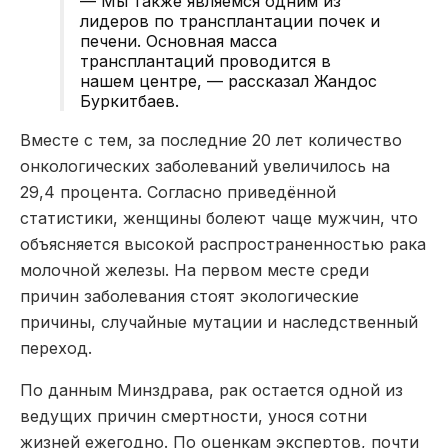
—
Мы
также
являемся одним из
лидеров по трансплантации почек и
печени. Основная масса
трансплан
таций проводится в
нашем центре, — рассказал Жандос
Буркитбаев
.
Вместе с тем, з
а последние 20 лет
количество
онкологических заболеваний увеличило
сь
на
29,4 процента. Согласно
приведённой
статистики
, женщины болеют чаще мужчин, что
объясняется высокой распространенностью рака
молочной железы. На первом месте среди
причин заболевания стоят экологические
причины, случайные мутации и наследственный
переход.
По данным Минздрава, рак остается одной из
ведущих причин смертности, унося сотни
жизней ежегодно. По оценкам экспертов, почти