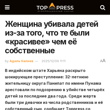
Женщина убивала детей
из-за того, что те были
«красивее» чем её
собственные
A
by
Адиль Калиев
2025/12/09 11:11
A
В индийском штате Харьяна раскрыто
шокирующее преступление: 32-летнюю
жительницу округа Панипат по имени Пунама
арестовали по подозрению в убийстве четырёх
детей за последние два года. Среди жертв
были три девочки из числа родственников и её
собственный сын, сообщает Toppress со