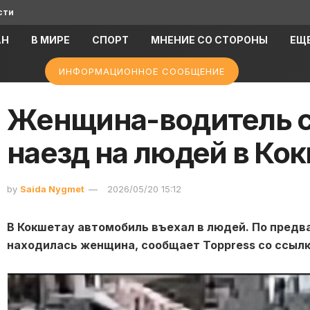
сти
АН
В МИРЕ
СПОРТ
МНЕНИЕ СО СТОРОНЫ
ЕЩ
ИНФОРМАЦИОННОЕ СООБЩЕНИЕ
Женщина-водитель 
наезд на людей в Ко
by
Saida Nygmet
2026/05/20 15:12
В Кокшетау автомобиль въехал в людей. По предв
находилась женщина, сообщает Toppress со ссылк