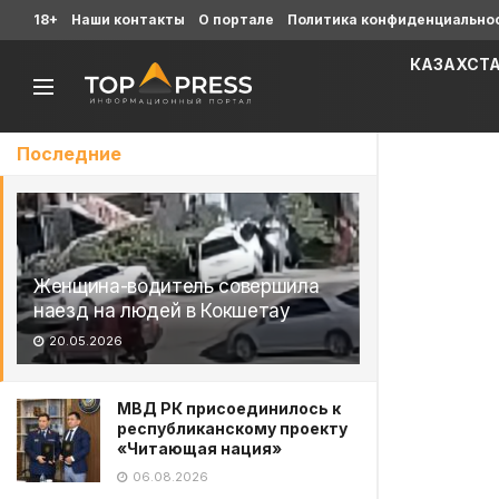
18+
Наши контакты
О портале
Политика конфиденциально
КАЗАХСТ
Последние
Женщина-водитель совершила
наезд на людей в Кокшетау
20.05.2026
МВД РК присоединилось к
республиканскому проекту
«Читающая нация»
06.08.2026