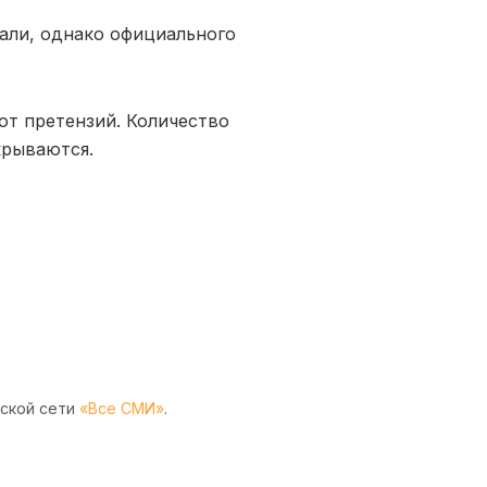
дали, однако официального
от претензий. Количество
крываются.
рской сети
«Все СМИ»
.