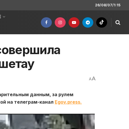
26/08/07/1:15
Е
совершила
кшетау
A
A
арительным данным, за рулем
ой на телеграм-канал
Egov.press.