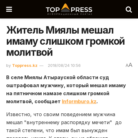
Житель Миялы мешал
имаму слишком громкой
молитвой
A
by
Toppress.kz
2018/08/24 10:56
A
В селе Миялы Атырауской области суд
оштрафовал мужчину, который мешал имаму
на пятничном намазе слишком громкой
молитвой, сообщает
Informburo.kz
.
Известно, что своим поведением мужчина
мешал "внутреннему распорядку мечети" до
такой степени, что имам был вынужден