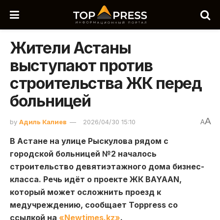
Жители Астаны
выступают против
строительства ЖК перед
больницей
A
by
Адиль Калиев
2026/04/30 15:10
A
В Астане на улице Рыскулова рядом с
городской больницей №2 началось
строительство девятиэтажного дома бизнес-
класса. Речь идёт о проекте ЖК BAYAAN,
который может осложнить проезд к
медучреждению
, сообщает Toppress со
ссылкой на
«Newtimes.kz»
.