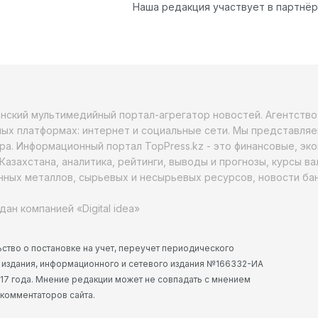
Наша редакция участвует в партнё
анский мультимедийный портал-агрегатор новостей. Агентств
ых платформах: интернет и социальные сети. Мы представляе
ра. Информационный портал TopPress.kz - это финансовые, эк
Казахстана, аналитика, рейтинги, выводы и прогнозы, курсы в
ных металлов, сырьевых и несырьевых ресурсов, новости бан
дан компанией «Digital idea»
ство о постановке на учет, переучет периодического
 издания, информационного и сетевого издания №166332-ИА
2017 года. Мнение редакции может не совпадать с мнением
 комментаторов сайта.