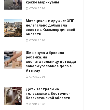
краже марихуаны
07.08.2026
Мотоциклы и оружие: ОПГ
нелегально добывала
золото в Кызылординской
области
07.08.2026
Швырнула и бросила
ребенка: на
воспитательницу детсада
завели уголовное дело в
Атырау
07.08.2026
Дети застряли на
телевышке в Восточно-
Казахстанской области
07.08.2026