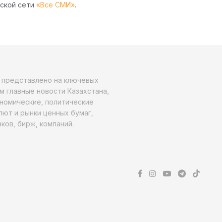
рской сети
«Все СМИ»
.
о представлено на ключевых
м главные новости Казахстана,
ономические, политические
алют и рынки ценных бумаг,
ков, бирж, компаний.