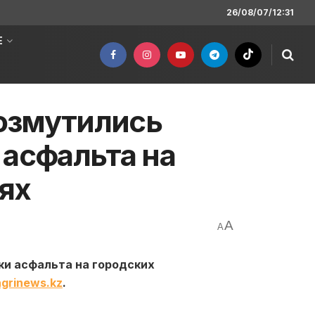
26/08/07/12:31
Е
озмутились
 асфальта на
ях
A
A
и асфальта на городских
grinews.kz
.