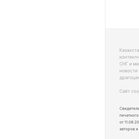
Казахст
контентн
СНГ и ми
новости 
драгоцен
Сайт соз
Свидетель
печатного
от 11.08.
авторов и