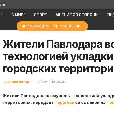
сти
АН
В МИРЕ
СПОРТ
МНЕНИЕ СО СТОРОНЫ
ЕЩ
ИНФОРМАЦИОННОЕ СООБЩЕНИЕ
Жители Павлодара в
технологией укладки
городских территори
by
Алина Автор
2020/10/19 09:35
Жители Павлодара возмущены технологией укладк
территориях, передает
Toppress
со ссылкой на
Ten