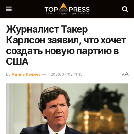
Журналист Такер
Карлсон заявил, что хочет
создать новую партию в
США
A
by
Адиль Калиев
2026/07/02 11:45
A