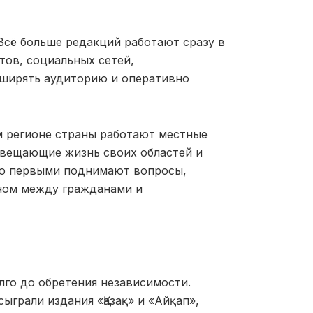
Всё больше редакций работают сразу в
тов, социальных сетей,
сширять аудиторию и оперативно
м регионе страны работают местные
свещающие жизнь своих областей и
ую первыми поднимают вопросы,
ном между граждана
ми и
лго до обретения независимости.
сыграли издания «
Қазақ
» и «
Айқап
»,