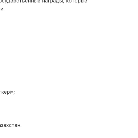
осударственные награды, которые
и.
ткері
»;
азахстан.