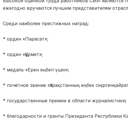
Высокой оценкой труда работников СМИ являются г
ежегодно вручаются
лучшим представителям отрасл
Ср
еди наиболее престижных наград:
* орден «Парасат»;
* орден «
Құрмет
»;
* медаль «
Ерен
еңбегі
үшін
»;
* почётное звание «
Қазақстанның
еңбек
сіңірген
қайра
* государственные премии в области журналистики;
* благодарности и гранты Пре
зидента Республики К