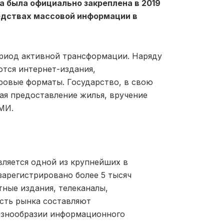
а была официально закреплена в 2019
редствах масс
овой информации в
ериод активной трансформации. Наряду
тся интернет-издания,
овые форматы. Государство, в свою
ая предоставление жилья, вручение
СМИ.
вляется одной из крупнейших в
зарегистрировано более 5 тысяч
ные издания, телеканалы,
сть рынка составляют
азнообразии информа
ционного