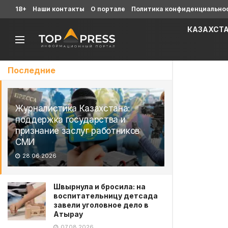
18+
Наши контакты
О портале
Политика конфиденциально
КАЗАХСТ
Последние
Журналистика Казахстана:
поддержка государства и
признание заслуг работников
СМИ
28.06.2026
Швырнула и бросила: на
воспитательницу детсада
завели уголовное дело в
Атырау
07.08.2026