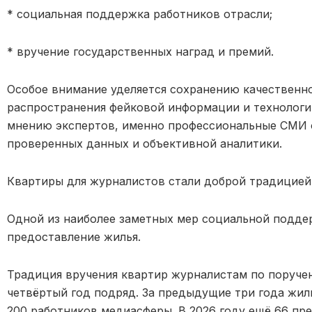
* социальная поддержка работников отрасли;
* вручение го
сударственных наград и премий.
Особое внимание уделяется сохранению качественн
распространения фейковой информации и технологий
мнению экспертов, именно профессиональные СМИ 
проверенных
данных и объективной аналитики.
Квартиры для жур
налистов стали доброй традицией
Одной из наиболее заметных мер социальной подд
предоставление жилья.
Традиция вручения квартир журналистам по поруч
четвёртый год подряд. За предыдущие три года жи
200 работников медиасферы. В 2026 году ещё 66 пр