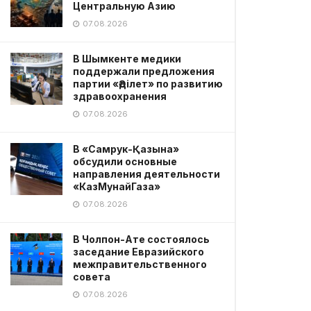
Центральную Азию
07.08.2026
В Шымкенте медики
поддержали предложения
партии «Әділет» по развитию
здравоохранения
07.08.2026
В «Самрук-Қазына»
обсудили основные
направления деятельности
«КазМунайГаза»
07.08.2026
В Чолпон-Ате состоялось
заседание Евразийского
межправительственного
совета
07.08.2026