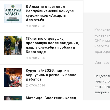
В Алматы стартовал
Республиканский конкурс
художников «Ажарлы
Алматы!»
07.08.2026
Казахст
контентн
18-летнюю девушку,
СНГ и ми
пропавшую после свидания,
новости 
нашла служебная собака в
драгоцен
Караганде
07.08.2026
Сайт соз
Курултай-2026: партии
вернулись в регионы после
Свидетель
дебатов
печатного
07.08.2026
от 11.08.
авторов и
Матрица, Властелин колец,
Заклятие: новые анонсы
кино от Warner Bros