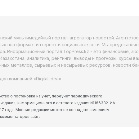
анский мультимедийный портал-агрегатор новостей. Агентств
ых платформах: интернет и социальные сети. Мы представляе
ра. Информационный портал TopPress.kz - это финансовые, эк
Казахстана, аналитика, рейтинги, выводы и прогнозы, курсы в
ных металлов, сырьевых и несырьевых ресурсов, новости бан
дан компанией «Digital idea»
ство о постановке на учет, переучет периодического
 издания, информационного и сетевого издания №166332-ИА
2017 года. Мнение редакции может не совпадать с мнением
 комментаторов сайта.