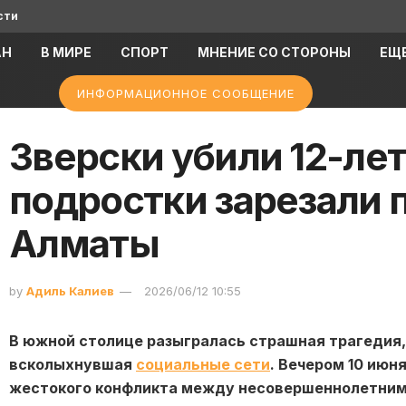
сти
АН
В МИРЕ
СПОРТ
МНЕНИЕ СО СТОРОНЫ
ЕЩ
ИНФОРМАЦИОННОЕ СООБЩЕНИЕ
Зверски убили 12-ле
подростки зарезали 
Алматы
by
Адиль Калиев
2026/06/12 10:55
В южной столице разыгралась страшная трагедия,
всколыхнувшая
социальные сети
. Вечером 10 июн
жестокого конфликта между несовершеннолетними