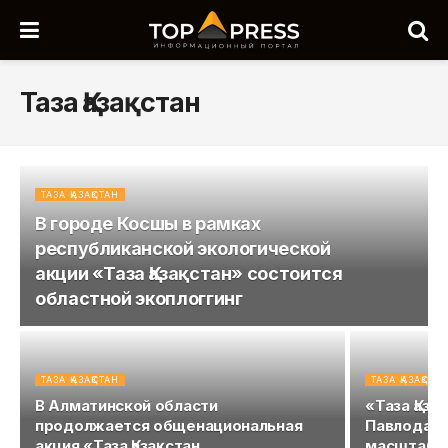
Таза Қазақстан
ТАЗА ҚАЗАҚСТАН
В городе Косшы в рамках
республиканской экологической
акции «Таза Қазақстан» состоится
областной экоплоггинг
ТАЗА ҚАЗАҚСТАН
ТАЗА ҚАЗАҚСТА
В Алматинской области
«Таза Қаза
продолжается общенациональная
Павлодарс
акция «Таза Қазақстан
масштабн