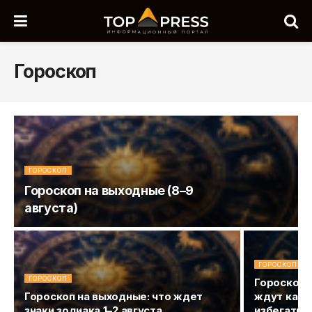
Гороскоп
ГОРОСКОП
Гороскоп на выходные (8–9
августа)
ГОРОСКОП
ГОРОСКОП
Гороскоп 
Гороскоп на выходные: что ждет
ждут карь
знаки зодиака 1–2 августа
избегать 