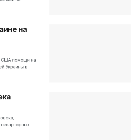
аине на
 США помощи на
ей Украины в
ека
овека,
огоквартирных