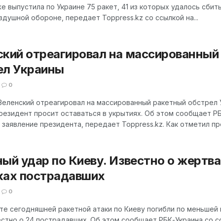
е выпустила по Украине 75 ракет, 41 из которых удалось сбит
душной обороне, передает Toppress.kz со ссылкой на...
ский отреагировал на массированный
ел Украины
0
Зеленский отреагировал на массированный ракетный обстрел 
резидент просит оставаться в укрытиях. Об этом сообщает Р
 заявление президента, передает Toppress.kz. Как отметил пре
ый удар по Киеву. Известно о жертва
ках пострадавших
0
те сегодняшней ракетной атаки по Киеву погибли по меньшей 
стно о 24 пострадавших. Об этом сообщает РБК-Украина со с