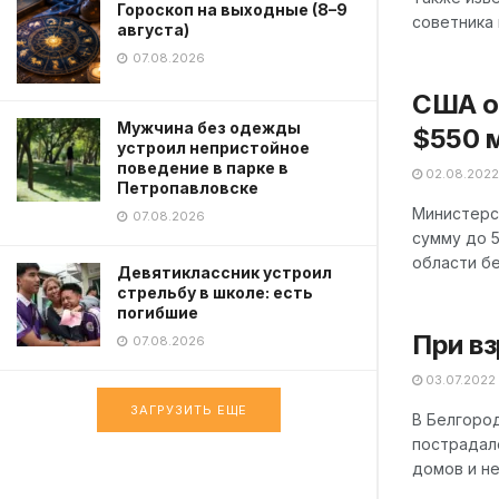
Гороскоп на выходные (8–9
советника 
августа)
07.08.2026
США о
Мужчина без одежды
$550 
устроил непристойное
поведение в парке в
02.08.2022
Петропавловске
Министерс
07.08.2026
сумму до 
области бе
Девятиклассник устроил
стрельбу в школе: есть
погибшие
При вз
07.08.2026
03.07.2022
ЗАГРУЗИТЬ ЕЩЕ
В Белгород
пострадал
домов и не