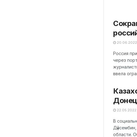
Сокра
росси
20.06.2022
Россия при
через порт
журналистк
ввела огра
Казахс
Донец
22.05.2022
В социальн
Дүйсембин
области. О