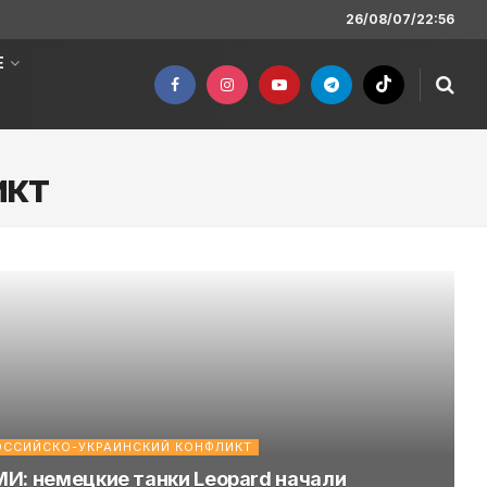
26/08/07/22:56
Е
икт
ОССИЙСКО-УКРАИНСКИЙ КОНФЛИКТ
И: немецкие танки Leopard начали