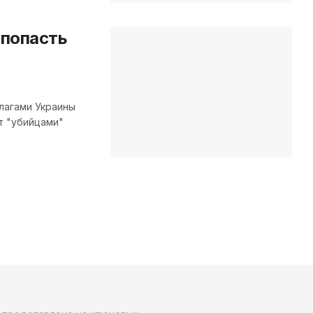
попасть
лагами Украины
т "убийцами"