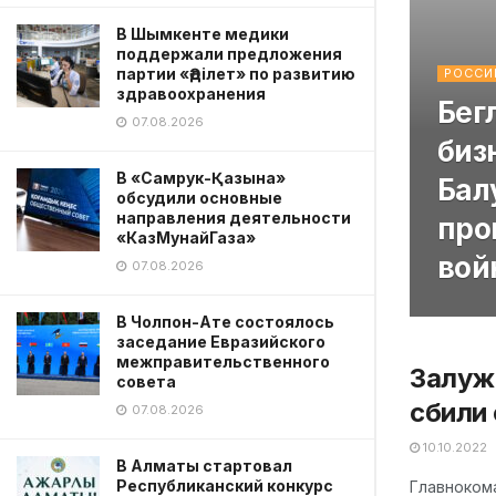
В Шымкенте медики
поддержали предложения
партии «Әділет» по развитию
РОССИ
здравоохранения
Бег
07.08.2026
биз
В «Самрук-Қазына»
Бал
обсудили основные
направления деятельности
про
«КазМунайГаза»
вой
07.08.2026
В Чолпон-Ате состоялось
заседание Евразийского
межправительственного
Залужн
совета
сбили
07.08.2026
10.10.2022
В Алматы стартовал
Республиканский конкурс
Главноком