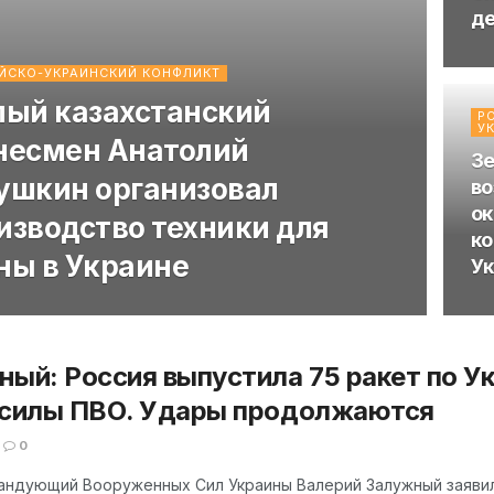
де
ЙСКО-УКРАИНСКИЙ КОНФЛИКТ
лый казахстанский
Р
У
несмен Анатолий
Зе
ушкин организовал
во
ок
изводство техники для
ко
ны в Украине
Ук
ый: Россия выпустила 75 ракет по Ук
 силы ПВО. Удары продолжаются
0
андующий Вооруженных Сил Украины Валерий Залужный заявил,