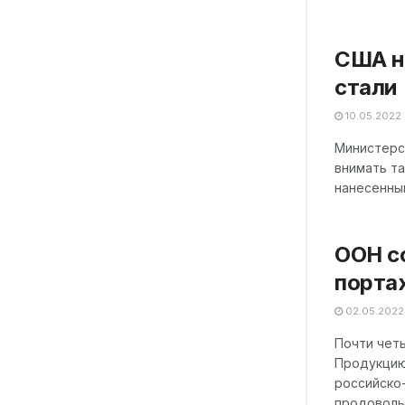
США н
стали
10.05.2022
Министерс
внимать т
нанесенный
ООН с
порта
02.05.2022
Почти четы
Продукцию
российско
продоволь