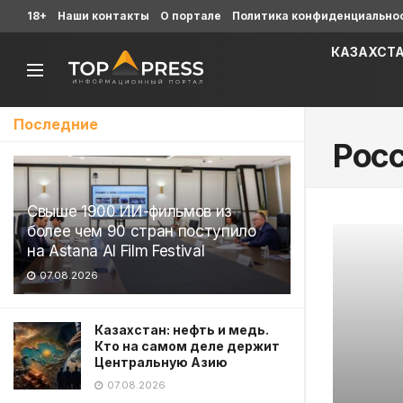
18+
Наши контакты
О портале
Политика конфиденциально
КАЗАХСТ
Последние
Рос
Свыше 1900 ИИ-фильмов из
более чем 90 стран поступило
на Astana AI Film Festival
07.08.2026
Казахстан: нефть и медь.
Кто на самом деле держит
Центральную Азию
07.08.2026