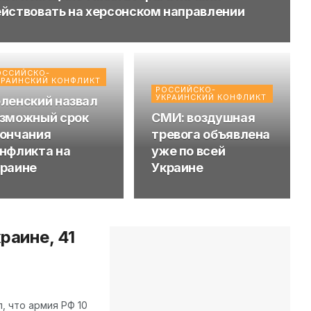
йствовать на херсонском направлении
ОССИЙСКО-
КРАИНСКИЙ КОНФЛИКТ
РОССИЙСКО-
УКРАИНСКИЙ КОНФЛИКТ
ленский назвал
зможный срок
СМИ: воздушная
ончания
тревога объявлена
нфликта на
уже по всей
раине
Украине
раине, 41
 что армия РФ 10