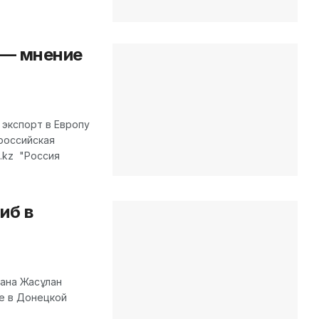
 — мнение
 экспорт в Европу
российская
n.kz "Россия
иб в
тана Жасұлан
е в Донецкой