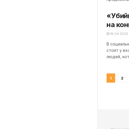
«Убий
на ко
18.04.2022
В социаль
стоят у в
людей, кот
1
2