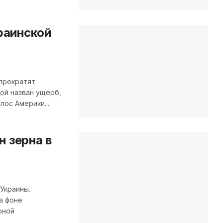
раинской
прекратят
ой назван ущерб,
ос Америки....
 зерна в
Украины.
а фоне
рной