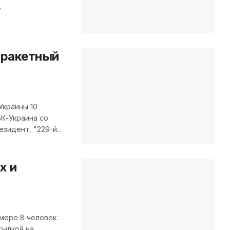
ь
 ракетный
Украины 10
БК-Украина со
зидент, "229-й...
х и
мере 8 человек.
сылкой на