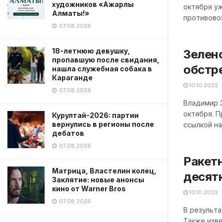
художников «Ажарлы
октября уж
Алматы!»
противовоз
07.08.2026
18-летнюю девушку,
Зелен
пропавшую после свидания,
обстр
нашла служебная собака в
Караганде
10.10.2022
07.08.2026
Владимир 
октября. П
Курултай-2026: партии
вернулись в регионы после
ссылкой на
дебатов
07.08.2026
Ракетн
Матрица, Властелин колец,
десят
Заклятие: новые анонсы
кино от Warner Bros
10.10.2022
07.08.2026
В результа
Также изве