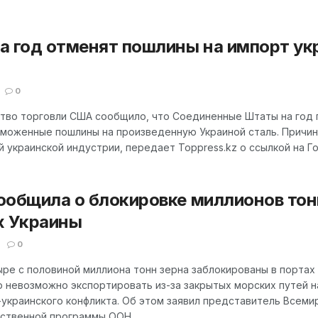
а год отменят пошлины на импорт ук
0
тво торговли США сообщило, что Соединенные Штаты на год 
аможенные пошлины на произведенную Украиной сталь. Причин
 украинской индустрии, передает Toppress.kz о ссылкой на Гол
ообщила о блокировке миллионов тонн
х Украины
0
ре с половиной миллиона тонн зерна заблокированы в портах 
 невозможно экспортировать из-за закрытых морских путей н
-украинского конфликта. Об этом заявил представитель Всеми
ственной программы ООН...