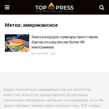
Метка:
американское
Книга рекордов: кулинары приготовили
бургер из казы весом более 86
килограммов
21.06.2026
0
Казахстанский мультимедийный портал-агрегатор
новостей. Агентство представлено на ключевых
контентных платформах: интернет и социальные сети. Мы
представляем главные новости Казахстана, СНГ и мира.