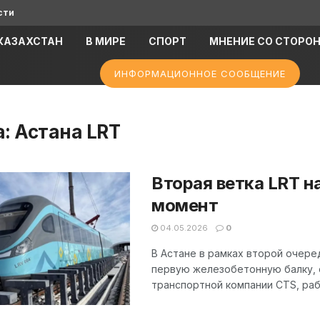
сти
КАЗАХСТАН
В МИРЕ
СПОРТ
МНЕНИЕ СО СТОРО
ИНФОРМАЦИОННОЕ СООБЩЕНИЕ
а:
Астана LRT
Вторая ветка LRT н
момент
04.05.2026
0
В Астане в рамках второй очере
первую железобетонную балку, 
транспортной компании CTS, рабо