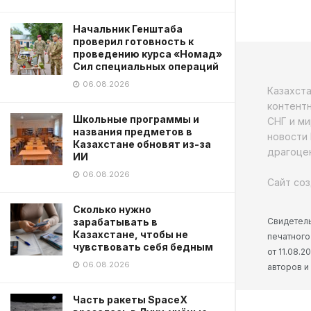
Начальник Генштаба
проверил готовность к
проведению курса «Номад»
Сил специальных операций
06.08.2026
Казахст
контентн
Школьные программы и
СНГ и ми
названия предметов в
новости 
Казахстане обновят из-за
драгоцен
ИИ
06.08.2026
Сайт соз
Сколько нужно
Свидетель
зарабатывать в
Казахстане, чтобы не
печатного
чувствовать себя бедным
от 11.08.
06.08.2026
авторов и
Часть ракеты SpaceX