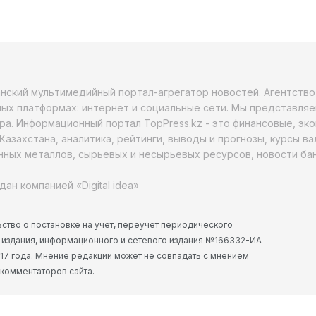
анский мультимедийный портал-агрегатор новостей. Агентств
ых платформах: интернет и социальные сети. Мы представляе
ра. Информационный портал TopPress.kz - это финансовые, эк
Казахстана, аналитика, рейтинги, выводы и прогнозы, курсы в
ных металлов, сырьевых и несырьевых ресурсов, новости бан
дан компанией «Digital idea»
ство о постановке на учет, переучет периодического
 издания, информационного и сетевого издания №166332-ИА
2017 года. Мнение редакции может не совпадать с мнением
 комментаторов сайта.