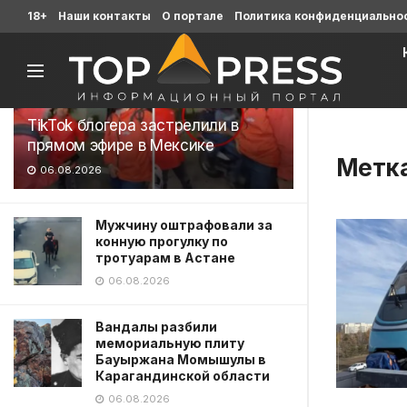
Последние
18+
Наши контакты
О портале
Политика конфиденциально
TikTok блогера застрелили в
прямом эфире в Мексике
Метк
06.08.2026
Мужчину оштрафовали за
конную прогулку по
тротуарам в Астане
06.08.2026
Вандалы разбили
мемориальную плиту
Бауыржана Момышулы в
Карагандинской области
06.08.2026