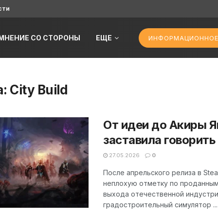
сти
МНЕНИЕ СО СТОРОНЫ
ЕЩЕ
ИНФОРМАЦИОННОЕ
а:
City Build
От идеи до Акиры Я
заставила говорить
27.05.2026
0
После апрельского релиза в St
неплохую отметку по проданным
выхода отечественной индустри
градостроительный симулятор ...