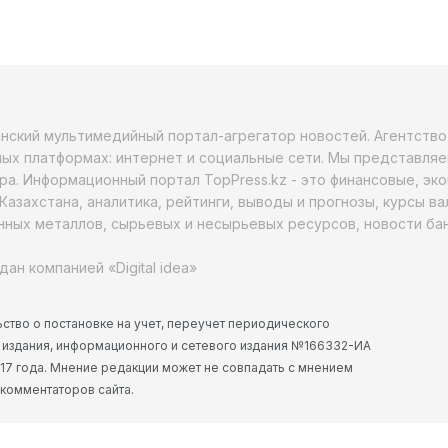
анский мультимедийный портал-агрегатор новостей. Агентств
ых платформах: интернет и социальные сети. Мы представляе
ра. Информационный портал TopPress.kz - это финансовые, эк
Казахстана, аналитика, рейтинги, выводы и прогнозы, курсы в
ных металлов, сырьевых и несырьевых ресурсов, новости бан
дан компанией «Digital idea»
ство о постановке на учет, переучет периодического
 издания, информационного и сетевого издания №166332-ИА
2017 года. Мнение редакции может не совпадать с мнением
 комментаторов сайта.