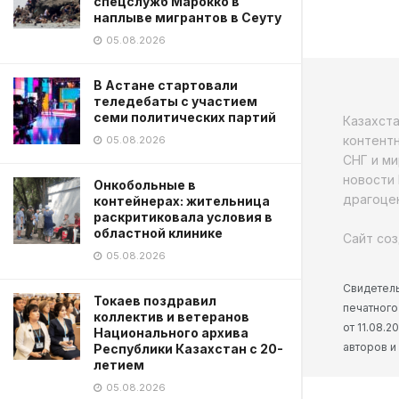
спецслужб Марокко в
наплыве мигрантов в Сеуту
05.08.2026
В Астане стартовали
теледебаты с участием
семи политических партий
Казахст
контентн
05.08.2026
СНГ и ми
новости 
Онкобольные в
драгоцен
контейнерах: жительница
раскритиковала условия в
областной клинике
Сайт соз
05.08.2026
Свидетель
Токаев поздравил
печатного
коллектив и ветеранов
от 11.08.
Национального архива
авторов и
Республики Казахстан с 20-
летием
05.08.2026