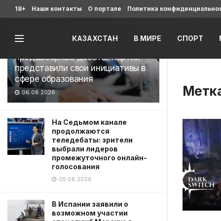
Последние
18+
Наши контакты
О портале
Политика конфиденциально
КАЗАХСТАН
В МИРЕ
СПОРТ
На Седьмом канале завершились
предвыборные дебаты: партии
представили свои инициативы в
сфере образования
Метк
06.08.2026
На Седьмом канале
продолжаются
теледебаты: зрители
выбрали лидеров
промежуточного онлайн-
голосования
05.08.2026
В Испании заявили о
возможном участии