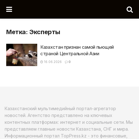
Метка:
Эксперты
Казахстан признан самой пьющей
страной Центральной Азии
16.06.2026
0
Казахстанский мультимедийный портал-агрегатор
новостей. Агентство представлено на ключевых
контентных платформах: интернет и социальные сети. Мы
представляем главные новости Казахстана, СНГ и мира.
Информационный портал TopPress.kz - это финансовые,