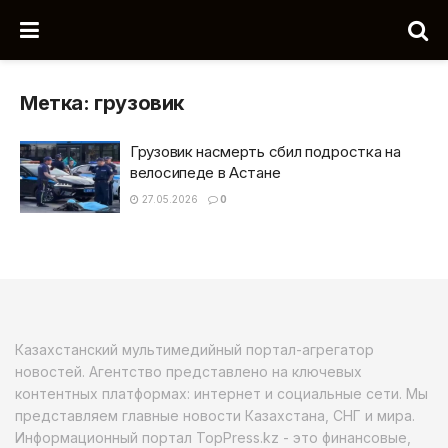
Метка:
грузовик
Грузовик насмерть сбил подростка на
велосипеде в Астане
27.05.2026
0
Казахстанский мультимедийный портал-агрегатор
новостей. Агентство представлено на ключевых
контентных платформах: интернет и социальные сети. Мы
представляем главные новости Казахстана, СНГ и мира.
Информационный портал TopPress.kz - это финансовые,