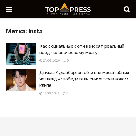
Метка:
Insta
Как социальные сети наносят реальный
вред человеческому мозгу
21.06.2026
0
Димаш Кудайберген объявил масштабный
челлендж: победитель снимется в новом
клипе
17.06.2026
0