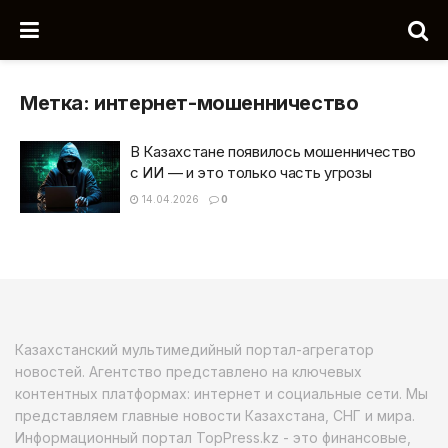
Метка:
интернет-мошенничество
В Казахстане появилось мошенничество
с ИИ — и это только часть угрозы
14.04.2026
0
Казахстанский мультимедийный портал-агрегатор
новостей. Агентство представлено на ключевых
контентных платформах: интернет и социальные сети. Мы
представляем главные новости Казахстана, СНГ и мира.
Информационный портал TopPress.kz - это финансовые,