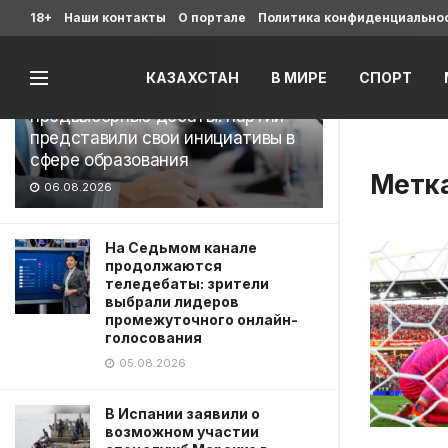
Последние
18+
Наши контакты
О портале
Политика конфиденциально
КАЗАХСТАН
В МИРЕ
СПОРТ
На Седьмом канале завершились
предвыборные дебаты: партии
представили свои инициативы в
сфере образования
Метк
06.08.2026
На Седьмом канале
продолжаются
теледебаты: зрители
выбрали лидеров
промежуточного онлайн-
голосования
05.08.2026
В Испании заявили о
возможном участии