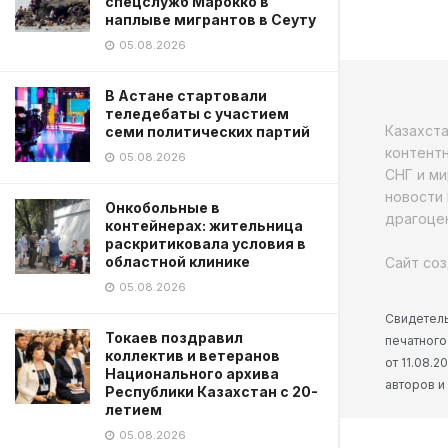
спецслужб Марокко в
наплыве мигрантов в Сеуту
05.08.2026
В Астане стартовали
теледебаты с участием
Казахст
семи политических партий
контентн
05.08.2026
СНГ и ми
новости 
Онкобольные в
драгоцен
контейнерах: жительница
раскритиковала условия в
областной клинике
Сайт соз
05.08.2026
Свидетель
Токаев поздравил
печатного
коллектив и ветеранов
от 11.08.
Национального архива
авторов и
Республики Казахстан с 20-
летием
05.08.2026