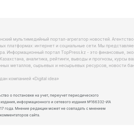
анский мультимедийный портал-агрегатор новостей. Агентств
ых платформах: интернет и социальные сети. Мы представляе
ра. Информационный портал TopPress.kz - это финансовые, эк
Казахстана, аналитика, рейтинги, выводы и прогнозы, курсы в
ных металлов, сырьевых и несырьевых ресурсов, новости бан
дан компанией «Digital idea»
ство о постановке на учет, переучет периодического
 издания, информационного и сетевого издания №166332-ИА
2017 года. Мнение редакции может не совпадать с мнением
 комментаторов сайта.