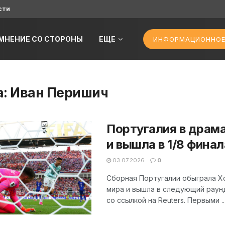
сти
МНЕНИЕ СО СТОРОНЫ
ЕЩЕ
ИНФОРМАЦИОННОЕ
а:
Иван Перишич
Португалия в драм
и вышла в 1/8 фина
03.07.2026
0
Сборная Португалии обыграла Хо
мира и вышла в следующий раунд
со ссылкой на Reuters. Первыми ..