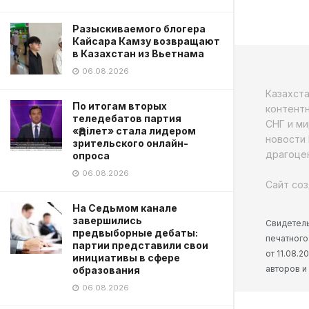
Разыскиваемого блогера
Кайсара Камзу возвращают
в Казахстан из Вьетнама
06.08.2026
Казахст
По итогам вторых
контентн
теледебатов партия
СНГ и ми
«Әділет» стала лидером
новости 
зрительского онлайн-
драгоцен
опроса
06.08.2026
Сайт соз
На Седьмом канале
завершились
Свидетель
предвыборные дебаты:
печатного
партии представили свои
от 11.08.
инициативы в сфере
авторов и
образования
06.08.2026