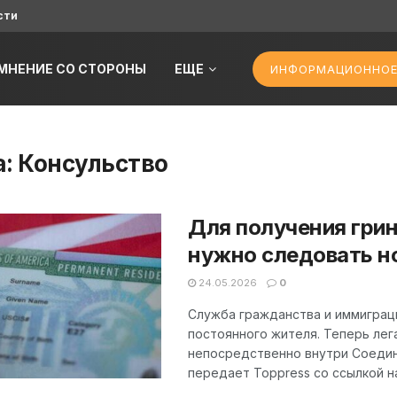
сти
МНЕНИЕ СО СТОРОНЫ
ЕЩЕ
ИНФОРМАЦИОННОЕ
а:
Консульство
Для получения гри
нужно следовать н
24.05.2026
0
Служба гражданства и иммиграц
постоянного жителя. Теперь лег
непосредственно внутри Соедин
передает Toppress со ссылкой на 