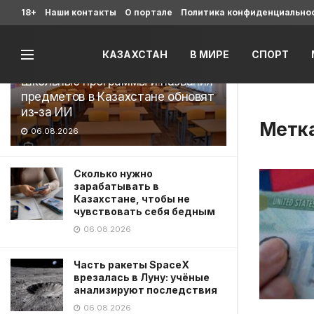
Последние
18+
Наши контакты
О портале
Политика конфиденциально
КАЗАХСТАН
В МИРЕ
СПОРТ
Школьные программы и названия
предметов в Казахстане обновят
из-за ИИ
Метк
06.08.2026
Сколько нужно
зарабатывать в
Казахстане, чтобы не
чувствовать себя бедным
06.08.2026
Часть ракеты SpaceX
врезалась в Луну: учёные
анализируют последствия
06.08.2026