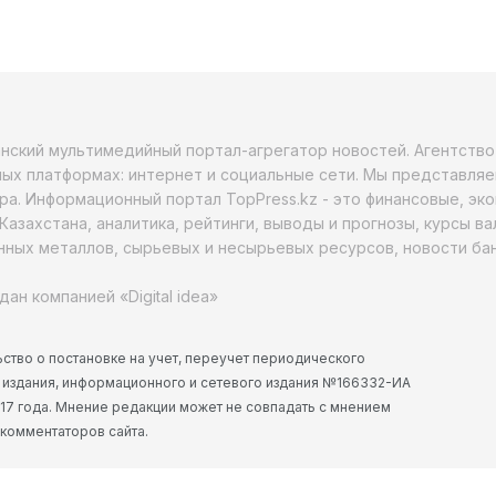
анский мультимедийный портал-агрегатор новостей. Агентств
ых платформах: интернет и социальные сети. Мы представляе
ра. Информационный портал TopPress.kz - это финансовые, эк
Казахстана, аналитика, рейтинги, выводы и прогнозы, курсы в
ных металлов, сырьевых и несырьевых ресурсов, новости бан
дан компанией «Digital idea»
ство о постановке на учет, переучет периодического
 издания, информационного и сетевого издания №166332-ИА
2017 года. Мнение редакции может не совпадать с мнением
 комментаторов сайта.