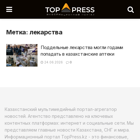
Метка:
лекарства
Поддельные лекарства могли годами
попадать в казахстанские аптеки
24.06.2026
0
Казахстанский мультимедийный портал-агрегатор
новостей. Агентство представлено на ключевых
контентных платформах: интернет и социальные сети. Мы
представляем главные новости Казахстана, СНГ и мира.
Информационный портал TopPress.kz - это финансовые,