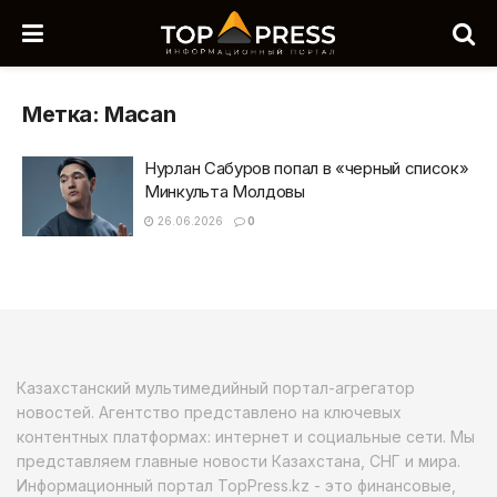
Метка:
Macan
Нурлан Сабуров попал в «черный список»
Минкульта Молдовы
26.06.2026
0
Казахстанский мультимедийный портал-агрегатор
новостей. Агентство представлено на ключевых
контентных платформах: интернет и социальные сети. Мы
представляем главные новости Казахстана, СНГ и мира.
Информационный портал TopPress.kz - это финансовые,