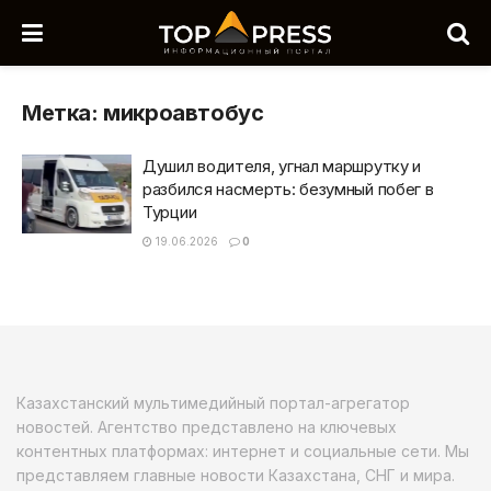
Метка:
микроавтобус
Душил водителя, угнал маршрутку и
разбился насмерть: безумный побег в
Турции
19.06.2026
0
Казахстанский мультимедийный портал-агрегатор
новостей. Агентство представлено на ключевых
контентных платформах: интернет и социальные сети. Мы
представляем главные новости Казахстана, СНГ и мира.