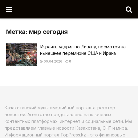
Метка:
мир сегодня
Израиль ударил по Ливану, несмотря на
нынешнее перемирие США и Ирана
09.04.2026
0
Казахстанский мультимедийный портал-агрегатор
новостей. Агентство представлено на ключевых
контентных платформах: интернет и социальные сети. Мы
представляем главные новости Казахстана, СНГ и мира.
Информационный портал TopPress.kz - это финансовые,