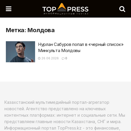
Метка:
Молдова
Нурлан Сабуров попал в «черный список»
Минкульта Молдовы
26.06.2026
0
Казахстанский мультимедийный портал-агрегатор
новостей. Агентство представлено на ключевых
контентных платформах: интернет и социальные сети. Мы
представляем главные новости Казахстана, СНГ и мира.
Информационный портал TopPress.kz - это финансовые,