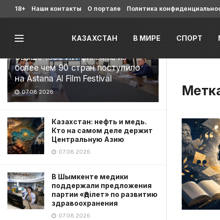
Последние
18+
Наши контакты
О портале
Политика конфиденциально
КАЗАХСТАН
В МИРЕ
СПОРТ
Свыше 1900 ИИ-фильмов из
более чем 90 стран поступило
на Astana AI Film Festival
Метк
07.08.2026
Казахстан: нефть и медь.
Кто на самом деле держит
Центральную Азию
07.08.2026
В Шымкенте медики
поддержали предложения
партии «Әділет» по развитию
здравоохранения
07.08.2026