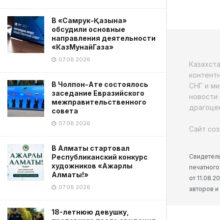
В «Самрук-Қазына»
обсудили основные
направления деятельности
«КазМунайГаза»
07.08.2026
Казахст
контентн
В Чолпон-Ате состоялось
СНГ и ми
заседание Евразийского
новости 
межправительственного
драгоцен
совета
07.08.2026
Сайт соз
В Алматы стартовал
Свидетель
Республиканский конкурс
художников «Ажарлы
печатного
Алматы!»
от 11.08.
07.08.2026
авторов и
18-летнюю девушку,