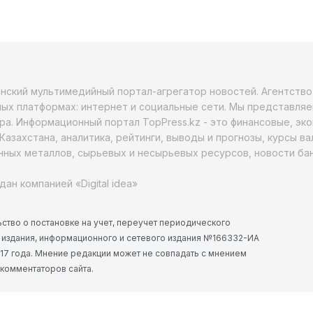
анский мультимедийный портал-агрегатор новостей. Агентств
ых платформах: интернет и социальные сети. Мы представляе
ра. Информационный портал TopPress.kz - это финансовые, эк
Казахстана, аналитика, рейтинги, выводы и прогнозы, курсы в
ных металлов, сырьевых и несырьевых ресурсов, новости бан
дан компанией «Digital idea»
ство о постановке на учет, переучет периодического
 издания, информационного и сетевого издания №166332-ИА
2017 года. Мнение редакции может не совпадать с мнением
 комментаторов сайта.