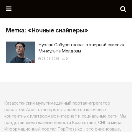
Метка:
«Ночные снайперы»
Нурлан Сабуров попал в «черный список»
Минкульта Молдовы
26.06.2026
0
Казахстанский мультимедийный портал-агрегатор
новостей. Агентство представлено на ключевых
контентных платформах: интернет и социальные сети. Мы
представляем главные новости Казахстана, СНГ и мира.
Информационный портал TopPress.kz - это финансовые,