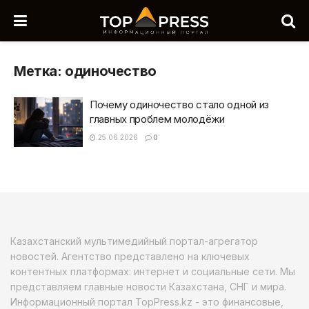
Метка:
одиночество
Почему одиночество стало одной из
главных проблем молодёжи
25.06.2026
0
Казахстанский мультимедийный портал-агрегатор
новостей. Агентство представлено на ключевых
контентных платформах: интернет и социальные сети. Мы
представляем главные новости Казахстана, СНГ и мира.
Информационный портал TopPress.kz - это финансовые,