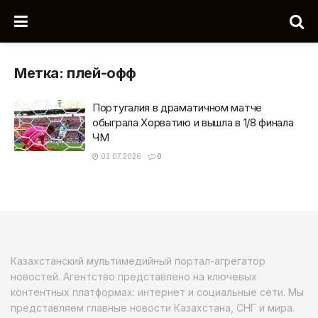
Метка:
плей-офф
Португалия в драматичном матче
обыграла Хорватию и вышла в 1/8 финала
ЧМ
03.07.2026
0
Казахстанский мультимедийный портал-агрегатор
новостей. Агентство представлено на ключевых
контентных платформах: интернет и социальные сети. Мы
представляем главные новости Казахстана, СНГ и мира.