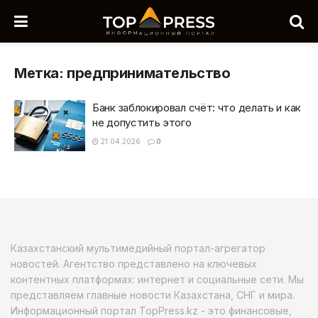
Метка:
предпринимательство
Банк заблокировал счёт: что делать и как
не допустить этого
21.04.2026
0
Казахстанский мультимедийный портал-агрегатор
новостей. Агентство представлено на ключевых
контентных платформах: интернет и социальные сети. Мы
представляем главные новости Казахстана, СНГ и мира.
Информационный портал TopPress.kz - это финансовые,