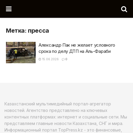
Метка:
пресса
Александр Пак не желает условного
срока по делу ДТП на Аль-Фараби
15.06.2026
0
Казахстанский мультимедийный портал-агрегатор
новостей. Агентство представлено на ключевых
контентных платформах: интернет и социальные сети. Мы
представляем главные новости Казахстана, СНГ и мира.
Информационный портал TopPress.kz - это финансовые,